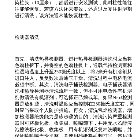
染柱头（10厘米），然后进行安装测试，此时柱性能往
往能够恢复。若该方法还未奏效，还通过反复注射溶剂
进行清洗，该方法通常能恢复柱性。
检测器清洗
首先，清洗热导检测器。进行热导检测器清洗时应当将
色谱柱拆下，并将空的色谱柱换上，通载气待检测室和
柱温箱温度上升至250摄氏度以上，将2毫升有机溶剂从
进口注入，反复数次后通气干燥。清洗过程中电桥电流
必须中断。其次，清洗电子捕获检测器。电子捕获器清
洗和热导检测器清洗流程一致，但不可用电负性有机溶
剂做清洗有机溶剂，可选择正己烷或苯。如果Ni63检测
器是放射源，清洗时温度应当控制在250摄氏度左右，同
时应当采取个人防护措施。再次，清洗氢焰检测器。增
加检测器绝缘能力是该步骤的目的，清洗污染严重检测
器时可将极化极、收集极、喷嘴卸下，并用无水乙醇浸
泡擦洗极化极、收集极，用有机溶剂反复冲洗喷嘴，并
保证喷喷嘴光滑平整，并使用砂纸将毛刺打平，然后冲