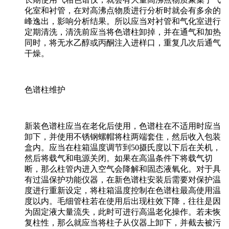
化室和衬管，在对高沸点物质进行分析时就会有多余的
峰逸出，影响分析结果。所以应当对衬管和气化室进行
定期清洗，清洗前应当将色谱柱卸掉，并在通气和加热
同时，将无水乙醇或丙酮注入进样口，重复几次后通气
干燥。
色谱柱维护
新装色谱柱应当在老化后使用，色谱柱在不适用时应当
卸下，并使用不锈钢螺帽将柱两端套住，然后收入包装
盒内。应当在柱箱温度调节到50摄氏度以下后在关机，
然后将载气和电源关闭。如果在高温条件下将载气切
断，那么柱管内进入空气会降解和固态液氧化。对于具
有过温保护功能仪器，在新色谱柱安装后需要对保护温
度进行重新设定，将柱箱温度控制在色谱柱最高使用温
度以内。毛细管柱若在使用后出现柱效下降，往往是因
为固定液大量流失，此时可进行高温老化操作。若未恢
复柱性，那么就应当将柱子从仪器上卸下，并截去被污